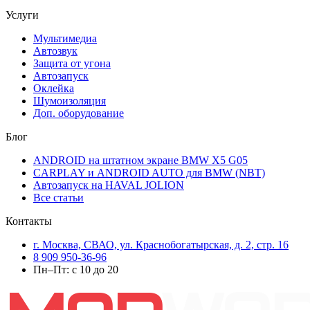
Услуги
Мультимедиа
Автозвук
Защита от угона
Автозапуск
Оклейка
Шумоизоляция
Доп. оборудование
Блог
ANDROID на штатном экране BMW X5 G05
CARPLAY и ANDROID AUTO для BMW (NBT)
Автозапуск на HAVAL JOLION
Все статьи
Контакты
г. Москва, СВАО, ул. Краснобогатырская, д. 2, стр. 16
8 909 950-36-96
Пн–Пт: с 10 до 20