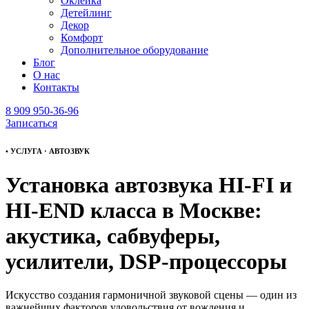
Оклейка
Детейлинг
Декор
Комфорт
Дополнительное оборудование
Блог
О нас
Контакты
8 909 950-36-96
Записаться
• УСЛУГА · АВТОЗВУК
Установка автозвука HI-FI и
HI-END класса в Москве:
акустика, сабвуферы,
усилители, DSP-процессоры
Искусство создания гармоничной звуковой сцены — один из
важнейших факторов удовольствия от вождения и